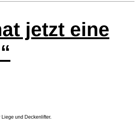
at jetzt eine
e“
r Lie­ge und Deckenlifter.