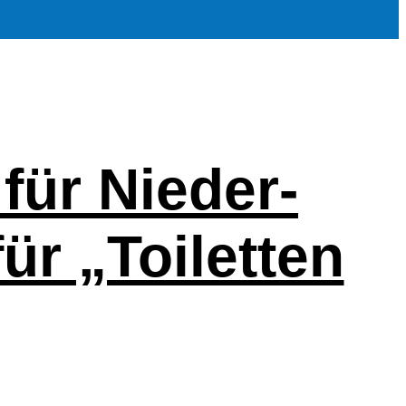
n für Nieder­
r „Toi­let­ten