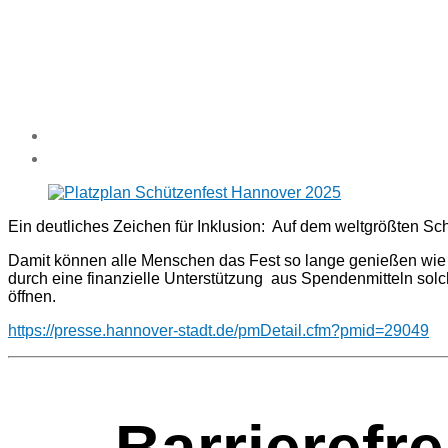
Ein deut­li­ches Zei­chen für Inklu­si­on: Auf dem welt­größ­ten Schü
Damit kön­nen alle Men­schen das Fest so lan­ge genie­ßen wie si
durch eine finan­zi­el­le Unter­stüt­zung aus Spen­den­mit­teln sol
öffnen.
https://presse.hannover-stadt.de/pmDetail.cfm?pmid=29049
Bar­rie­re­f