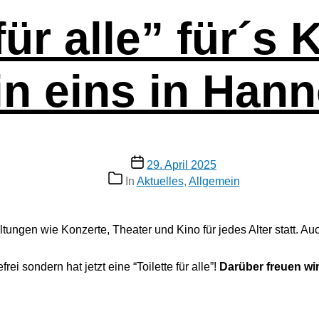
für alle” für´s
lin eins in Han
Veröffentlichungsdatum
29. April 2025
Kategorien
In
Aktuelles
,
Allgemein
­tun­gen wie Kon­zer­te, Thea­ter und Kino für jedes Alter statt. Auch 
e­frei son­dern hat jetzt eine “Toilette für alle”!
Dar­über freu­en w