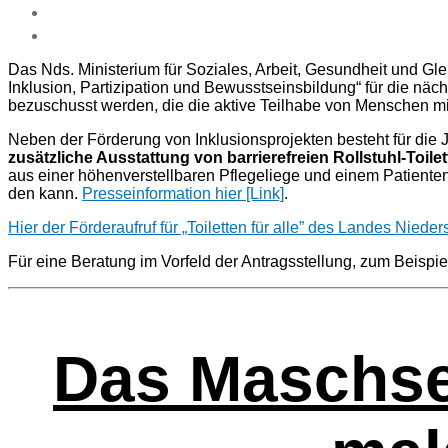
Das Nds. Minis­te­ri­um für Sozia­les, Arbeit, Gesund­heit und Gle
Inklu­si­on, Par­ti­zi­pa­ti­on und Bewusst­seins­bil­dung“ für die 
bezu­schusst wer­den, die die akti­ve Teil­ha­be von Men­schen mi
Neben der För­de­rung von Inklu­si­ons­pro­jek­ten besteht für d
zusätz­li­che Aus­stat­tung von bar­rie­re­frei­en Roll­stuhl-Toi­
aus einer höhen­ver­stell­ba­ren Pfle­ge­lie­ge und einem Patienten
den kann.
Pres­se­infor­ma­ti­on hier [Link]
.
Hier der Förder­aufruf für „Toi­let­ten für alle” des Lan­des Nieder
Für eine Bera­tung im Vor­feld der Antrags­stel­lung, zum Bei­spie
Das Maschsee­