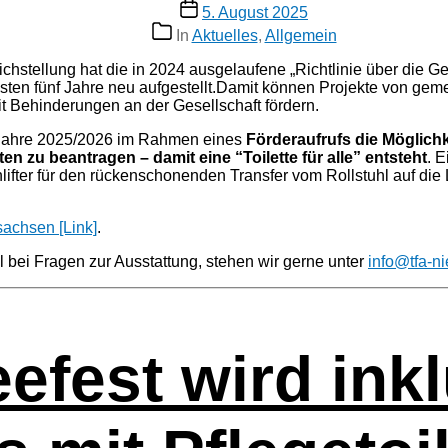
Veröffentlichungsdatum
5. August 2025
Kategorien
In
Aktuelles
,
Allgemein
ich­stel­lung hat die in 2024 aus­ge­lau­fe­ne „Richt­li­nie über di
nächs­ten fünf Jah­re neu aufgestellt.Damit kön­nen Pro­jek­te von ge
t Behin­de­run­gen an der Gesell­schaft fördern.
ie Jah­re 2025/2026 im Rah­men eines
För­der­auf­rufs die Mög­lic
let­ten zu bean­tra­gen – damit eine “Toilette für alle” ent­steht
. E
­lifter für den rücken­scho­nen­den Trans­fer vom Roll­stuhl auf die 
­sachsen [Link]
.
l bei Fra­gen zur Aus­stat­tung, ste­hen wir ger­ne unter
info@tfa-n
fest wird inklu­