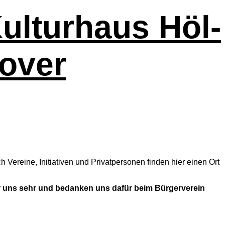
 Kulturhaus Höl­
nover
Ver­ei­ne, Initia­ti­ven und Pri­vat­per­so­nen fin­den hier einen Ort
ir uns sehr und bedan­ken uns dafür beim Bür­ger­ver­ein