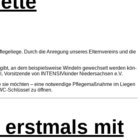
ette
fle­ge­lie­ge. Durch die Anre­gung unse­res Eltern­ver­eins und die
Ort gibt, an dem bei­spiels­wei­se Win­deln gewech­selt wer­den kön­
l, Vor­sit­zen­de von INTEN­SIV­kin­der Nieder­sachsen e.V.
ie möch­ten – eine not­wen­di­ge Pfle­ge­maß­nah­me im Lie­gen
WC-Schlüs­sel zu öffnen.
 erst­mals mit