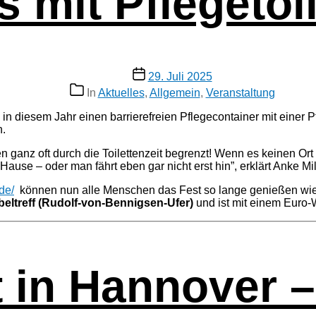
s mit Pflegetoil
Veröffentlichungsdatum
29. Juli 2025
Kategorien
In
Aktuelles
,
Allgemein
,
Veranstaltung
ie­sem Jahr einen bar­rie­re­frei­en Pfle­ge­con­tai­ner mit einer P
n.
er­den ganz oft durch die Toi­let­ten­zeit begrenzt! Wenn es kei­nen 
 Hau­se – oder man fährt eben gar nicht erst hin”, erklärt Anke Mil
de/
kön­nen nun alle Men­schen das Fest so lan­ge genie­ßen wie s
bel­treff (Rudolf-von-Ben­nigsen-Ufer)
und ist mit einem Euro-
t in Hannover –