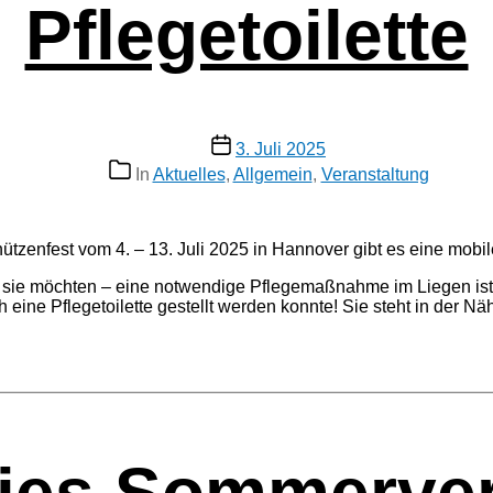
Pflegetoilette
Veröffentlichungsdatum
3. Juli 2025
Kategorien
In
Aktuelles
,
Allgemein
,
Veranstaltung
t­zen­fest vom 4. – 13. Juli 2025 in Hannover gibt es eine mobi­le bar
e möch­ten – eine not­wen­di­ge Pfle­ge­maß­nah­me im Lie­gen ist
ch eine Pfle­ge­toi­let­te gestellt wer­den konn­te! Sie steht in de
rei­es Som­mer­v