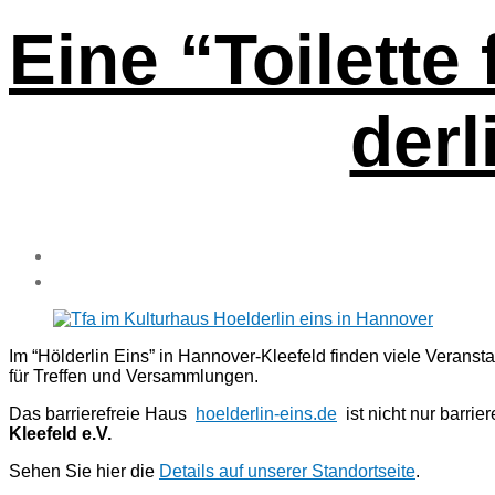
Eine “Toilette 
der­
Im “Höl­der­lin Eins” in Hannover-Klee­feld fin­den vie­le Ver­an­stal
für Tref­fen und Versammlungen.
Das bar­rie­re­freie Haus
hoelderlin-eins.de
ist nicht nur bar­rie­r
Klee­feld e.V.
Sehen Sie hier die
Details auf unse­rer Stand­ort­sei­te
.