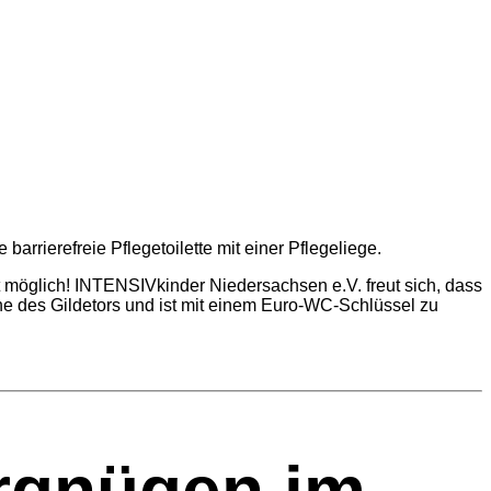
­rie­re­freie Pfle­ge­toi­let­te mit einer Pflegeliege.
 mög­lich! INTEN­SIV­kin­der Nieder­sachsen e.V. freut sich, dass
r Nähe des Gil­de­tors und ist mit einem Euro-WC-Schlüs­sel zu
er­gnü­gen im