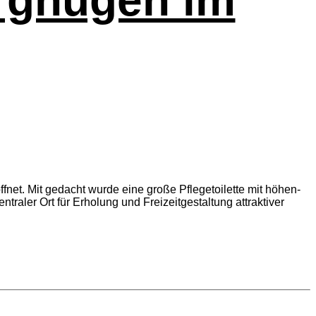
f­net. Mit gedacht wur­de eine gro­ße Pfle­ge­toi­let­te mit höhen­
n­tra­ler Ort für Erho­lung und Frei­zeit­ge­stal­tung attrak­ti­ver