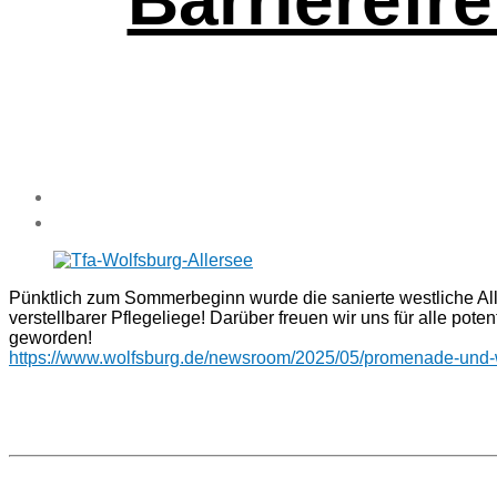
Pünkt­lich zum Som­mer­be­ginn wur­de die sanier­te west­li­che Alle
ver­stell­ba­rer Pfle­ge­lie­ge! Dar­über freu­en wir uns für alle poten­
gewor­den!
https://www.wolfsburg.de/newsroom/2025/05/promenade-und