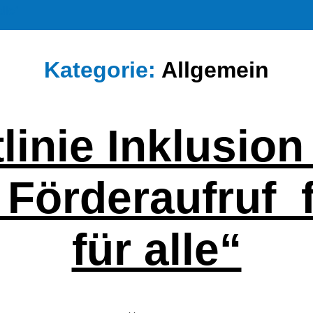
lle”
Kategorie:
Allgemein
i­nie Inklu­si­o
örder­aufruf fü
für alle“