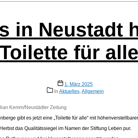
 in Neu­stadt h
Toilette für all
Veröffentlichungsdatum
1. März 2025
Kategorien
In
Aktuelles
,
Allgemein
 Julian Kemm/Neustädter Zeitung
ge gibt es jetzt eine „Toilette für alle“ mit höhen­ver­stell­ba­re
 Herbst das Qua­li­täts­sie­gel im Namen der Stif­tung Leben pur.