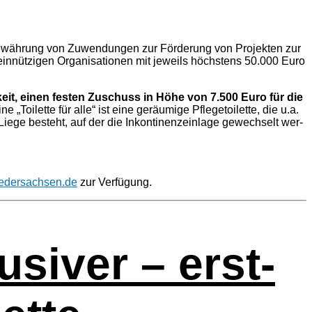
e Gewäh­rung von Zuwen­dun­gen zur För­de­rung von Pro­jek­ten zur
mein­nüt­zi­gen Orga­ni­sa­tio­nen mit jeweils höchs­tens 50.000 Euro
h­keit, einen fes­ten Zuschuss in Höhe von 7.500 Euro für die
ine „Toilette für alle“ ist eine geräu­mi­ge Pfle­ge­toi­let­te, die u.a.
Lie­ge besteht, auf der die Inkon­ti­nenz­ein­la­ge gewech­selt wer­
iedersachsen.de
zur Verfügung.
si­ver – erst­