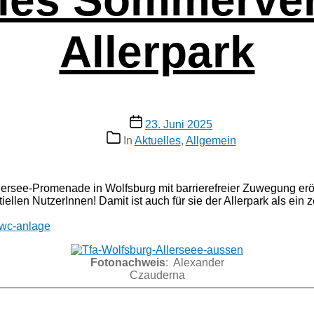
Allerpark
Veröffentlichungsdatum
23. Juni 2025
Kategorien
In
Aktuelles
,
Allgemein
r­see-Pro­me­na­de in Wolfs­burg mit bar­rie­re­frei­er Zuwe­gung eröf
ti­el­len Nut­ze­rIn­nen! Damit ist auch für sie der Aller­park als ein ze
-wc-anlage
Foto­nach­weis
: Alex­an­der
Czauderna