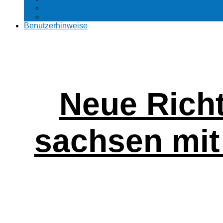
Förder­aufruf Land Nieder­sachsen zu “Toi­let­ten für a
Aus­stat­tung und Kosten
Benut­zer­hin­wei­se
Neue Richt­l
sachsen mit F