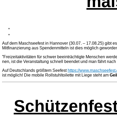
mal
Auf dem Maschsee­fest in Hannover (30.07. – 17.08.25) gibt es in d
Mit­fi­nan­zie­rung aus Spen­den­mit­teln ist dies mög­lich geworde
”Frei­zeit­ak­ti­vi­tä­ten für schwer beein­träch­tig­te Men­schen w
nen, ist die Ver­an­stal­tung schnell been­det und man fährt nach
Auf Deutsch­lands größ­tem See­fest
https://www.maschseefest.
ist mög­lich! Die mobi­le Roll­stuhl­toi­let­te mit Lie­ge steht am
Gei­
Schüt­zen­fes