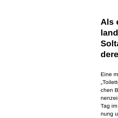
Als 
land
Sol­
de­re
Eine mi
„Toilet
chen Be
nenz­ei
Tag im
nung u