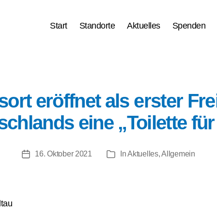
Start
Stand­or­te
Aktu­el­les
Spenden
rt eröff­net als ers­ter Fre
ch­lands eine „Toilette für
16. Oktober 2021
In
Aktuelles
,
Allgemein
Veröffentlichungsdatum
Kategorien