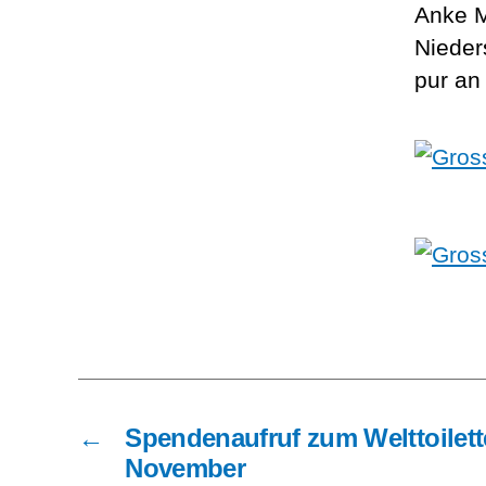
Anke Mi
Nieder­
pur an
←
Spen­den­auf­ruf zum Welt­toi­let­
November