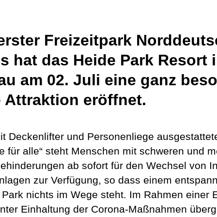
ers­ter Frei­zeit­park Nord­deut
s hat das Hei­de Park Resort 
tau am 02. Juli eine ganz bes
 Attrak­ti­on eröffnet.
t Decken­lif­ter und Per­so­nen­lie­ge aus­ge­stat­te­t
te für alle“ steht Men­schen mit schwe­ren und me
hin­de­run­gen ab sofort für den Wech­sel von Ink
n­la­gen zur Ver­fü­gung, so dass einem ent­spann
 Park nichts im Wege steht. Im Rah­men einer E
nter Ein­hal­tung der Coro­na-Maß­nah­men über­g