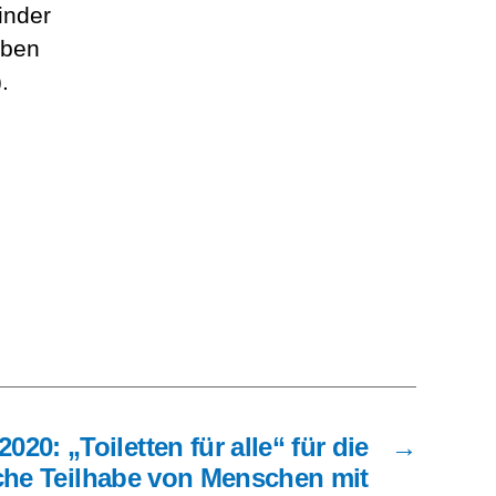
in­der
leben
.
g 2020: „Toi­let­ten für alle“ für die
→
i­che Teil­ha­be von Men­schen mit