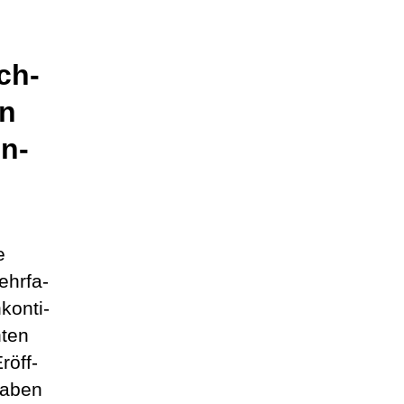
sch­
in
on­
e
hr­fa­
on­ti­
­ten
röff­
a­ben