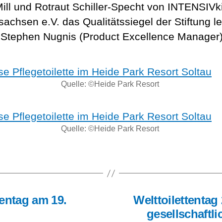
ll und Rot­raut Schil­ler-Specht von INTEN­SIV­k
sachsen e.V. das Qua­li­täts­sie­gel der Stif­tung 
 Ste­phen Nug­nis (Pro­duct Excel­lence Manager)
Quel­le: ©Hei­de Park Resort
Quel­le: ©Hei­de Park Resort
ten­tag am 19.
Welt­toi­let­ten­ta
gesell­schaft­l