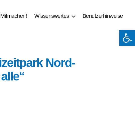
Mit­ma­chen!
Wis­sens­wer­tes
Benut­zer­hin­wei­se
Werkzeugleiste öffnen
i­zeit­park Nord­
 alle“