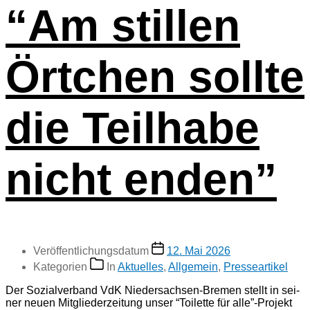
“Am stil­len
Ört­chen soll­te
die Teil­ha­be
nicht enden”
Veröffentlichungsdatum
12. Mai 2026
Kategorien
In
Aktuelles
,
Allgemein
,
Presseartikel
Der Sozi­al­ver­band VdK Nieder­sachsen-Bre­men stellt in sei­
ner neu­en Mit­glie­der­zei­tung unser “Toilette für alle”-Projekt