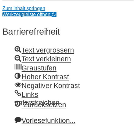
Zum Inhalt springen
Werkzeugleiste öffnen
Barrierefreiheit
Text vergrössern
Text verkleinern
Graustufen
Hoher Kontrast
Negativer Kontrast
Links
unterstreichen
Zurücksetzen
Vorlesefunktion...