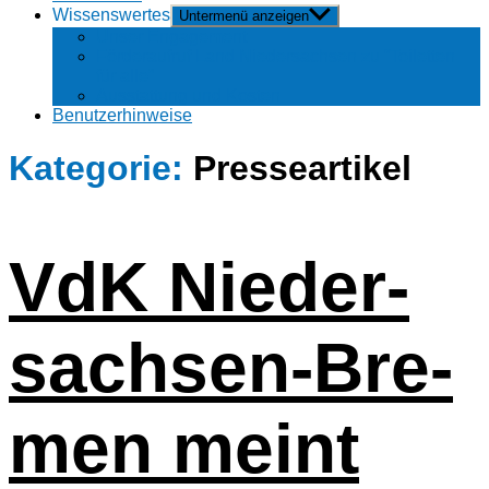
Wis­sens­wer­tes
Untermenü anzeigen
Unser Enga­ge­ment
Förder­aufruf Land Nieder­sachsen zu “Toi­let­ten
für alle”
Aus­stat­tung und Kosten
Benut­zer­hin­wei­se
Kategorie:
Presseartikel
VdK Nieder­
sachsen-Bre­
men meint