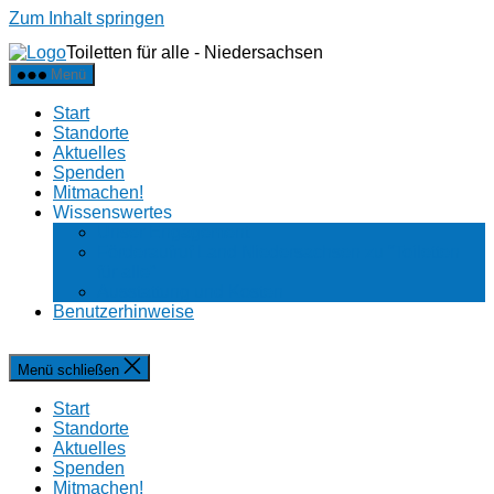
Zum Inhalt springen
Toiletten für alle - Niedersachsen
Menü
Start
Stand­or­te
Aktu­el­les
Spenden
Mit­ma­chen!
Wis­sens­wer­tes
Unser Enga­ge­ment
Förder­aufruf Land Nieder­sachsen zu “Toi­let­ten
für alle”
Aus­stat­tung und Kosten
Benut­zer­hin­wei­se
Menü schließen
Start
Stand­or­te
Aktu­el­les
Spenden
Mit­ma­chen!