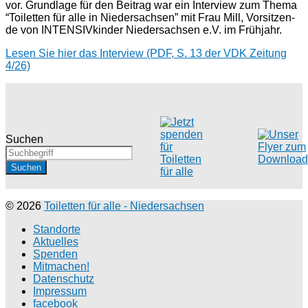
vor. Grund­la­ge für den Bei­trag war ein Inter­view zum The­ma
“Toi­let­ten für alle in Nieder­sachsen” mit Frau Mill, Vor­sit­zen­
de von INTEN­SIV­kin­der Nieder­sachsen e.V. im Frühjahr.
Lesen Sie hier das Inter­view (PDF, S. 13 der VDK Zei­tung
4/26)
Suchen
Suchen
© 2026
Toiletten für alle - Niedersachsen
Stand­or­te
Aktu­el­les
Spenden
Mit­ma­chen!
Daten­schutz
Impres­sum
face­book