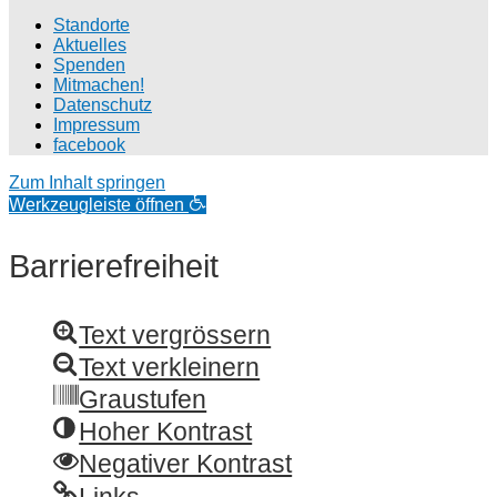
Stand­or­te
Aktu­el­les
Spenden
Mit­ma­chen!
Daten­schutz
Impres­sum
face­book
Zum Inhalt springen
Werkzeugleiste öffnen
Barrierefreiheit
Text vergrössern
Text verkleinern
Graustufen
Hoher Kontrast
Negativer Kontrast
Links