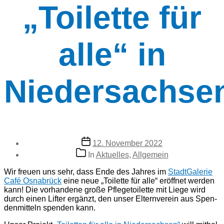
„Toilette für
alle“ in
Niedersachse
Veröffentlichungsdatum
12. November 2022
Kategorien
In
Aktuelles
,
Allgemein
Wir freu­en uns sehr, dass Ende des Jah­res im
Stadt­Ga­le­rie
Café Osna­brück
eine neue „Toilette für alle“ eröff­net wer­den
kann! Die vor­han­de­ne gro­ße Pfle­ge­toi­let­te mit Lie­ge wird
durch einen Lif­ter ergänzt, den unser Eltern­ver­ein aus Spen­
den­mit­teln spenden kann.