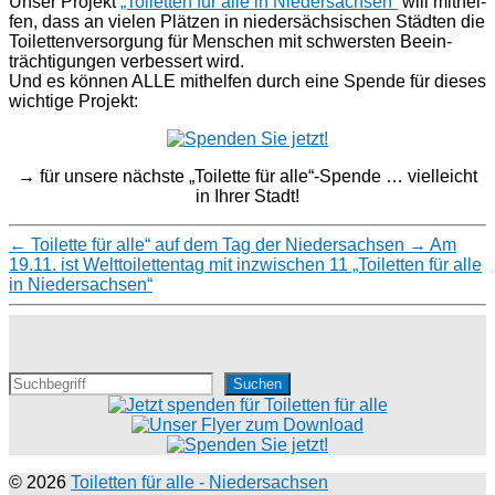
Unser Pro­jekt
„Toi­let­ten für alle in Nieder­sachsen“
will mit­hel­
fen, dass an vie­len Plät­zen in nie­der­säch­si­schen Städ­ten die
Toi­let­ten­ver­sor­gung für Men­schen mit schwers­ten Beein­
träch­ti­gun­gen ver­bes­sert wird.
Und es kön­nen ALLE mit­hel­fen durch eine Spende für die­ses
wich­ti­ge Projekt:
→ für unse­re nächs­te „Toilette für alle“-Spende … viel­leicht
in Ihrer Stadt!
←
Toilette für alle“ auf dem Tag der Niedersachsen
→
Am
19.11. ist Welt­toi­let­ten­tag mit inzwi­schen 11 „Toi­let­ten für alle
in Niedersachsen“
S
Suchen
u
c
h
e
n
© 2026
Toiletten für alle - Niedersachsen